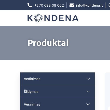
+370 688 08 002
info@kondena.lt
Produktai
Vėdinimas
Šildymas
Vėsinimas