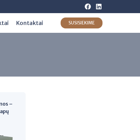
ktai
Kontaktai
SUSISIEKIME
mos –
vapų