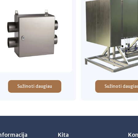
Sužinoti daugiau
Sužinoti daugia
nformacija
Kita
Kon