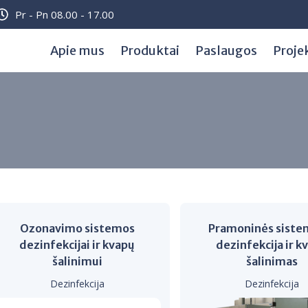
Pr - Pn 08.00 - 17.00
Apie mus
Produktai
Paslaugos
Proje
Ozonavimo sistemos
Pramoninės siste
dezinfekcijai ir kvapų
dezinfekcija ir k
šalinimui
šalinimas
Dezinfekcija
Dezinfekcija