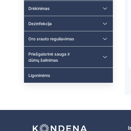
Drėkinimas
Dezinfekcija
Oro srauto reguliavimas
Priešgaisrinė sauga ir
dūmų šalinimas
Ligoninėms
I