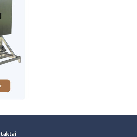
u
taktai