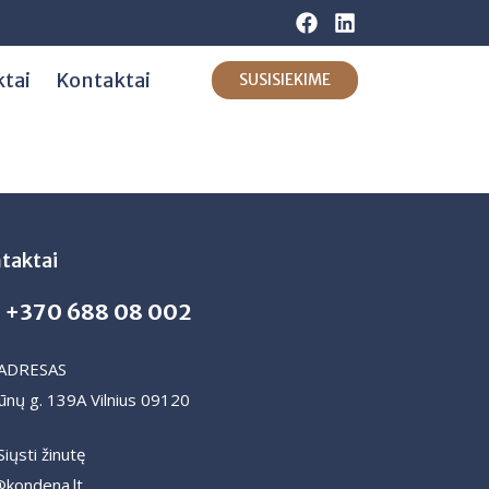
ktai
Kontaktai
SUSISIEKIME
taktai
+370 688 08 002
ADRESAS
ūnų g. 139A Vilnius 09120
Siųsti žinutę
@kondena.lt