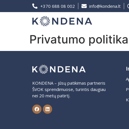
+370 688 08 002
info@kondena.lt
Privatumo politika
I
A
KONDENA – jūsų patikimas partneris
P
ŠVOK sprendimuose, turintis daugiau
nei 20 metų patirtį.
K