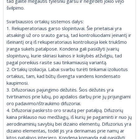
tad galite mėgautis tylesniu garsu ir negirdėti jokio vėjo
švilpimo.
Svarbiausios ortakių sistemos dalys:
1. Rekuperatoriaus garso slopintuvai. Šie prietaisai yra
atsakingi už oro srauto garsą, tad kontroliuodami įeinantį ir
išeinantį orą iš rekuperatoriaus kontroliuoja kiek triukšmo
įranga sukels patalpose. Kondena gali pasiūlyti įvairių
slopintuvų, kurie skiriasi kainos ir kokybės atžvilgiu, tad
pagal poreikius rasite sau tinkamiausią variantą.
2. Ortakių izoliacija. Labai svarbu turėti tinkamai izoliuotus
ortakius, tam, kad būtų išvengta vandens kondensato
kaupimosi.
3. Difuzoriaus pajungimo dėžutės. Šios dėžutės yra
tvirtinamos prie lubų, po apdailos darbų prie jų prijungiami
oro padavimo/ištraukimo difuzoriai.
4. Difuzoriai paskirsto oro srautą per patalpą. Difuzorių
kaina priklauso nuo medžiagų, iš kurių jie pagaminti ir nuo jų
aerodinaminių savybių bei dizaino elementų. Difuzorius yra
dizaino elementas, todėl jis yra derinamas prie namų ar
kitos patalpos interjero. Kondena komanda gali pasiūlyti