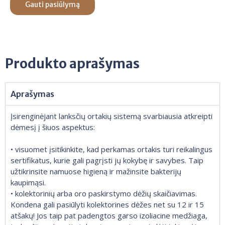
Gauti pasiūlymą
Produkto aprašymas
Aprašymas
Įsirenginėjant lanksčių ortakių sistemą svarbiausia atkreipti
dėmesį į šiuos aspektus:
• visuomet įsitikinkite, kad perkamas ortakis turi reikalingus
sertifikatus, kurie gali pagrįsti jų kokybę ir savybes. Taip
užtikrinsite namuose higieną ir mažinsite bakterijų
kaupimąsi.
• kolektorinių arba oro paskirstymo dėžių skaičiavimas.
Kondena gali pasiūlyti kolektorines dėžes net su 12 ir 15
atšakų! Jos taip pat padengtos garso izoliacine medžiaga,