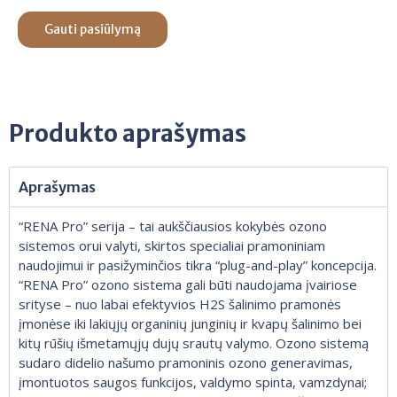
Gauti pasiūlymą
Produkto aprašymas
Aprašymas
“RENA Pro” serija – tai aukščiausios kokybės ozono
sistemos orui valyti, skirtos specialiai pramoniniam
naudojimui ir pasižyminčios tikra “plug-and-play” koncepcija.
“RENA Pro” ozono sistema gali būti naudojama įvairiose
srityse – nuo labai efektyvios H2S šalinimo pramonės
įmonėse iki lakiųjų organinių junginių ir kvapų šalinimo bei
kitų rūšių išmetamųjų dujų srautų valymo. Ozono sistemą
sudaro didelio našumo pramoninis ozono generavimas,
įmontuotos saugos funkcijos, valdymo spinta, vamzdynai;