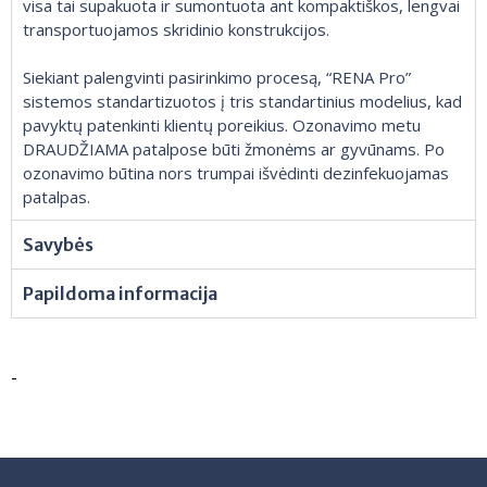
visa tai supakuota ir sumontuota ant kompaktiškos, lengvai
transportuojamos skridinio konstrukcijos.
Siekiant palengvinti pasirinkimo procesą, “RENA Pro”
sistemos standartizuotos į tris standartinius modelius, kad
pavyktų patenkinti klientų poreikius. Ozonavimo metu
DRAUDŽIAMA patalpose būti žmonėms ar gyvūnams. Po
ozonavimo būtina nors trumpai išvėdinti dezinfekuojamas
patalpas.
Savybės
Papildoma informacija
-