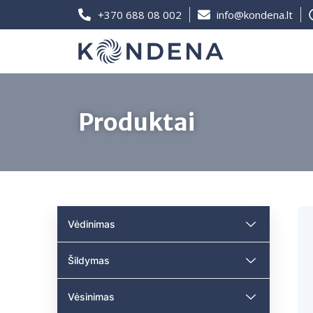
+370 688 08 002
info@kondena.lt
Produktai
Vėdinimas
Šildymas
Vėsinimas