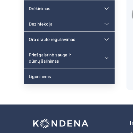
Drėkinimas
Dezinfekcija
Oro srauto reguliavimas
Priešgaisrinė sauga ir
dūmų šalinimas
Ligoninėms
I