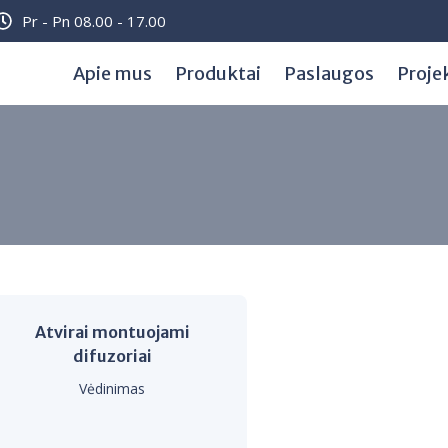
Pr - Pn 08.00 - 17.00
Apie mus
Produktai
Paslaugos
Proje
Atvirai montuojami
difuzoriai
Vėdinimas