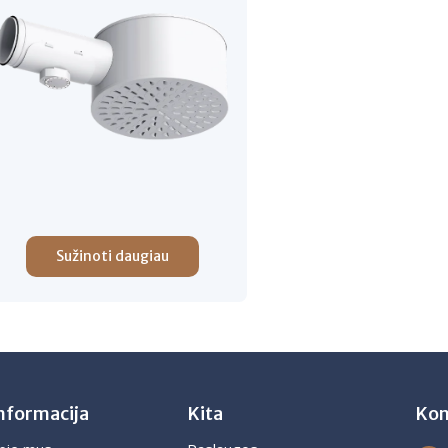
Sužinoti daugiau
nformacija
Kita
Kon