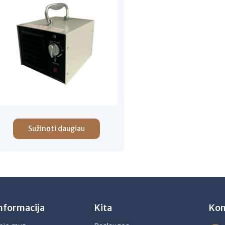
Sužinoti daugiau
nformacija
Kita
Kon