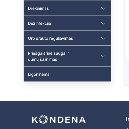
Drėkinimas
Dezinfekcija
Oro srauto reguliavimas
Priešgaisrinė sauga ir
dūmų šalinimas
Ligoninėms
I