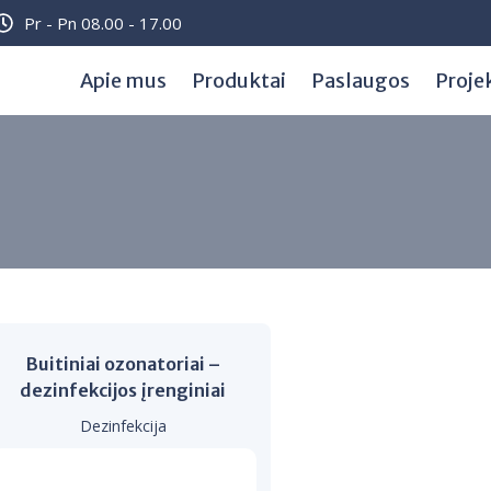
Pr - Pn 08.00 - 17.00
Apie mus
Produktai
Paslaugos
Proje
Buitiniai ozonatoriai –
dezinfekcijos įrenginiai
Dezinfekcija