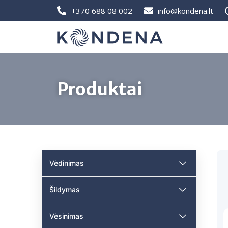
+370 688 08 002
info@kondena.lt
Produktai
Vėdinimas
Šildymas
Vėsinimas